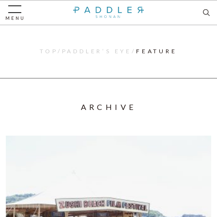
MENU
TOP
PADDLER’S EYE
FEATURE
ARCHIVE