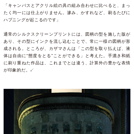
「キャンバスとアクリル絵の具の組み合わせに比べると、まっ
たく均一には仕上がりません。滲み、かすれなど、刷るたびに
ハプニングが起こるのです」
通常のシルクスクリーンプリントには、図柄の型を施した版が
あり、その型にインクを流し込むことで、常に一様の図柄が形
成される。ところが、カザマさんは「この型を取り払えば、液
体は自由に“態度をとる”ことができる」と考えた。手漉き和紙
に刷り重ねた作品は、これまでとは違う、計算外の豊かな表情
が印象的だ。↙︎