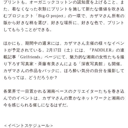
プリントも。オーガニックコットンの認知度を上げること、ま
た、着なくなった衣類にプリントを施して新たな価値を吹き込
むプロジェクト「Big-O project」の一環で、カザマさん所有の
版から好きな柄を選び、好きな場所に、好きな色で、プリント
してもらうことができる。
ほかにも、期間中の週末には、カザマさん主催の様々なイベン
トが予定されている。2月17日（土）には、『PADDLER』の連
載記事
「Girlfriends」
ページにて、魅力的な湘南の女性たちを撮
り下ろす写真家・斉藤有美さんによる「深夜写真館」も開催。
カザマさんの作品をバックに、ほろ酔い気分の自分を撮影して
もらっては、どうだろうか？
各業界で一目置かれる湘南ベースのクリエイターたちを巻き込
んでのイベントは、カザマさんの豊かなネットワークと湘南の
今を感じられる催しになるはずだ。
＜イベントスケジュール＞