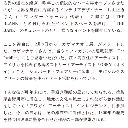
る氏の遺志を継ぎ、昨年この伝説的なバーを再オープンさせた
のが、世界を舞台に活躍するインテリアデザイナー、片山正通
さん（「ワンダーウォール」代表）。２階には「THE
BLANK」と名付けられたイベントスペースを設け、「THE
BANK」のキュレートのもと、様々なイベントを開催している。
ここを舞台に、2月8日から「カザマナオミ展」がスタートし
た。カザマナオミさんは、当ウェブマガジンの連載記事
「The
Paddler」
にもご登場いただいた、江ノ島在住のアーティスト。
アメリカを代表する著名ストリートアーティスト「OBEY（オベ
イ）」こと、シェパード・フェアリーに師事し、主にシルクス
クリーンの技法を使ったアート活動を行っている。
そんな彼が昨年末には、手透き和紙の里として知られる、徳島
県吉野川市に滞在し、地元の文化や風土にふれながら創作活動
をしていく「アワガミ アーティスト イン レジデンス」に参加
した。今回の展示は、その滞在中に制作された、1300年の歴史
を持つ阿波紙に墨を合わせた作品の一部が披露される。