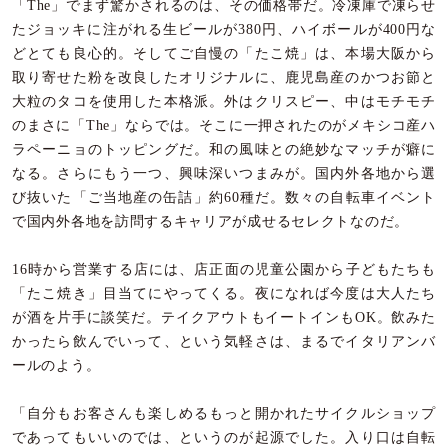
「The」でまず驚かされるのは、その価格帯だ。冷凍庫で凍らせ
たジョッキに注がれる生ビールが380円、ハイボールが400円な
どとても良心的。そしてご自慢の「たこ焼」は、本場大阪から
取り寄せた粉を改良したオリジナルに、鹿児島産のかつお節と
大粒のタコを使用した本格派。外はクリスピー、中はモチモチ
のまさに「The」ならでは。そこに一押されたのがメキシコ産ハ
ラペーニョのトッピングだ。和の風味との絶妙なマッチが癖に
なる。さらにもう一つ、興味深いつまみが。国内外各地から選
び抜いた「ご当地産の缶詰」約60種だ。数々の自転車イベント
で国内外各地を訪問するキャリアが成せるセレクトなのだ。
16時から営業する店には、店正面の児童公園から子どもたちも
「たこ焼き」目当てにやってくる。夜になれば今度は大人たち
が酒を片手に談笑だ。テイクアウトもイートインもOK。飲みた
かったら飲んでいって、という気軽さは、まるでイタリアンバ
ールのよう。
「自分もお客さんも楽しめるもっと開かれたサイクルショップ
であってもいいのでは、というのが起源でした。入り口は自転