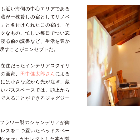
にも近い海側の中心エリアである
な蔵が一棟貸しの宿としてリノベ
ayama」と名付けられたこの宿は、そ
ークなもの。忙しい毎日でつい忘
や寝る前の読書など、生活を豊か
り戻すことがコンセプトだ。
子在住だったインテリアスタイリ
住の画家、
田中健太郎さん
による
ーには小さな窓から光が注ぎ、蔵
広いバススペースでは、頭上から
人で入ることができるジャグジー
ドライフラワー製のシャンデリアが飾
トレスを二つ置いたベッドスペー
Kasper」がセレクトした本が並