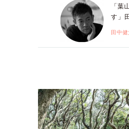
「葉
す」
田中健