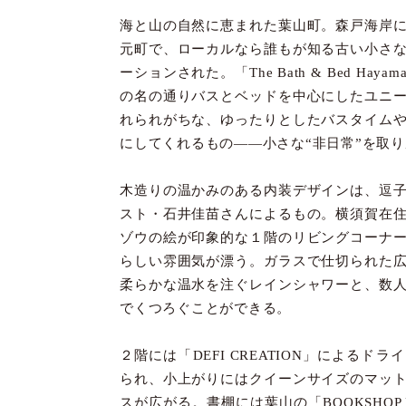
海と山の自然に恵まれた葉山町。森戸海岸
元町で、ローカルなら誰もが知る古い小さ
ーションされた。「The Bath & Bed H
の名の通りバスとベッドを中心にしたユニ
れられがちな、ゆったりとしたバスタイム
にしてくれるもの——小さな“非日常”を取
木造りの温かみのある内装デザインは、逗
スト・石井佳苗さんによるもの。横須賀在
ゾウの絵が印象的な１階のリビングコーナ
らしい雰囲気が漂う。ガラスで仕切られた
柔らかな温水を注ぐレインシャワーと、数
でくつろぐことができる。
２階には「DEFI CREATION」による
られ、小上がりにはクイーンサイズのマッ
スが広がる。書棚には葉山の「BOOKSHOP 