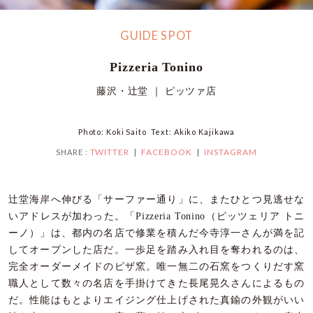
GUIDE SPOT
Pizzeria Tonino
藤沢・辻堂 ｜ ピッツァ店
Photo: Koki Saito Text: Akiko Kajikawa
TWITTER
FACEBOOK
INSTAGRAM
SHARE :
辻堂海岸へ伸びる「サーファー通り」に、またひとつ見逃せな
いアドレスが加わった。「Pizzeria Tonino（ピッツェリア トニ
ーノ）」は、都内の名店で修業を積んだ今寺淳一さんが満を記
してオープンした店だ。一歩足を踏み入れ目を奪われるのは、
完全オーダーメイドのピザ窯。唯一無二の石窯をつくりだす窯
職人として数々の名店を手掛けてきた長尾晃久さんによるもの
だ。性能はもとよりエイジング仕上げされた真鍮の外観がいい