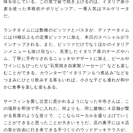
味を出している。この窯で薪で焼き上げるのは、イタリア産小
麦を使った本格的ナポリピッツア。一番人気はマルゲリータ
だ。
ランチタイムには数種のピッツァとパスタが、ディナータイム
には10種以上もの定番ピッツァに加え、本日のスペシャルがラ
インナップされる。また、ピッツァだけでなくほかのイタリア
ンメニューも抜け目ない。充実したイタリア産のチーズやハ
ム、丁寧に手作りされるニョッキやデザートに加え、ビールや
ワインにもぴったりな“石窯焼き自家製ソーセージ” なども楽し
むことができる。カウンターで“イタリアンもつ煮込み”などを
つまみにひとり飲みする客もいれば、小さな子ども連れが和や
かに食事を楽しむ姿もある。
サーフィンを愛し辻堂に惹かれるようになった今寺さんは、こ
の場所を即決で手に入れた。何よりも、同じ建物に４店舗が繋
がる長屋のような造りで、ここならローカルを盛り上げていく
ことができると思ったことが大きいそうだ。店の裏手には４店
の客が自由に行き来できる手づくりのウッドデッキテラスが。