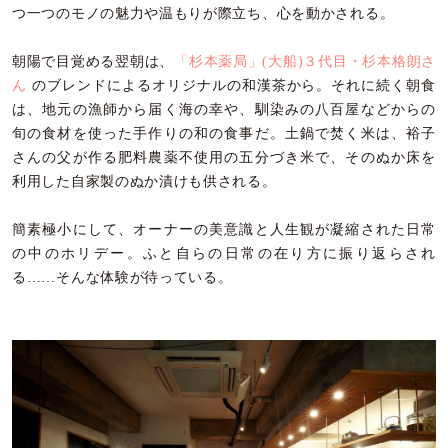
つ一つのモノの魅力や温もりが際立ち、心を動かされる。
朝陽で目覚める翌朝は、
「杉本薬局」(大船)３代目・杉本格朗さ
ん
のブレンドによるオリジナルの和漢茶から。それに続く朝食
は、地元の漁師から届く海の幸や、馴染みの八百屋などからの
旬の食材を使った手作りの和の食事だ。土鍋で焚く米は、裕子
さんの父が作る肥料農薬不使用の五分づき米で、そのぬか床を
利用した自家製のぬか漬けも供される。
簡素極小にして、オーナーの美意識と人生観が凝縮された日常
の中のホリデー。ふと自らの日常の在り方に振り返らされ
る……そんな体験が待っている。