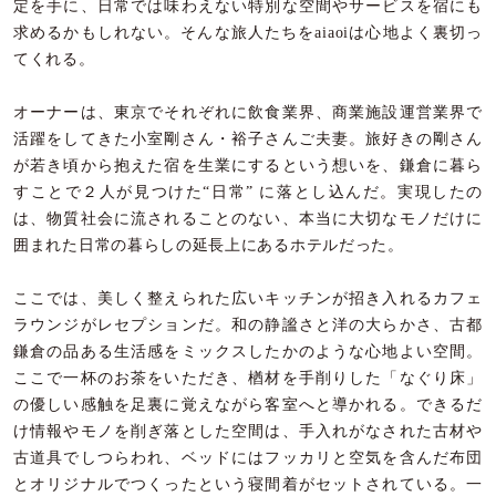
定を手に、日常では味わえない特別な空間やサービスを宿にも
求めるかもしれない。そんな旅人たちをaiaoiは心地よく裏切っ
てくれる。
オーナーは、東京でそれぞれに飲食業界、商業施設運営業界で
活躍をしてきた小室剛さん・裕子さんご夫妻。旅好きの剛さん
が若き頃から抱えた宿を生業にするという想いを、鎌倉に暮ら
すことで２人が見つけた“日常” に落とし込んだ。実現したの
は、物質社会に流されることのない、本当に大切なモノだけに
囲まれた日常の暮らしの延長上にあるホテルだった。
ここでは、美しく整えられた広いキッチンが招き入れるカフェ
ラウンジがレセプションだ。和の静謐さと洋の大らかさ、古都
鎌倉の品ある生活感をミックスしたかのような心地よい空間。
ここで一杯のお茶をいただき、楢材を手削りした「なぐり床」
の優しい感触を足裏に覚えながら客室へと導かれる。できるだ
け情報やモノを削ぎ落とした空間は、手入れがなされた古材や
古道具でしつらわれ、ベッドにはフッカリと空気を含んだ布団
とオリジナルでつくったという寝間着がセットされている。一