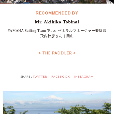
RECOMMENDED BY
Mr. Akihiko Tobinai
YAMAHA Sailing Team 'Revs' ゼネラルマネージャー兼監督
飛内秋彦さん｜葉山
> THE PADDLER <
TWITTER
FACEBOOK
INSTAGRAM
SHARE :