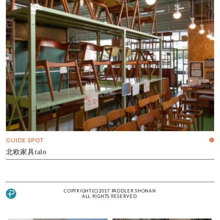
GUIDE SPOT
北欧家具talo
COPYRIGHT(C)2017 PADDLER SHONAN
ALL RIGHTS RESERVED.